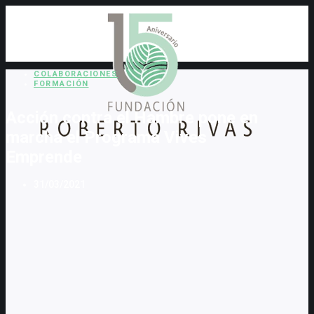
COLABORACIONES
FORMACIÓN
Acción contra el Hambre pone en
marcha el Programa Vives
Emprende
31/03/2021